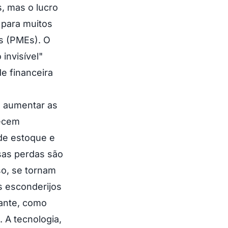
, mas o lucro
 para muitos
s (PMEs). O
invisível"
e financeira
a aumentar as
necem
de estoque e
sas perdas são
so, se tornam
s esconderijos
tante, como
 A tecnologia,