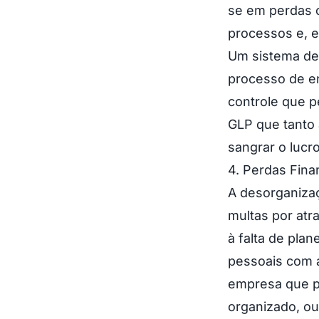
se em perdas o
processos e, e
Um sistema de
processo de en
controle que p
GLP que tanto 
sangrar o lucr
4. Perdas Fina
A desorganizaç
multas por at
à falta de plan
pessoais com 
empresa que pa
organizado, ou