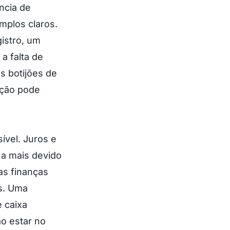
ncia de
mplos claros.
istro, um
a falta de
s botijões de
ação pode
ível. Juros e
 a mais devido
das finanças
s. Uma
 caixa
o estar no