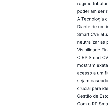
regime tributá
poderiam ser r
A Tecnologia 
Diante de um i
Smart CVE atua
neutralizar as
Visibilidade F
O RP Smart CVE
mostram exatam
acesso a um fl
sejam baseadas
crucial para id
Gestão de Esto
Com o RP Smar