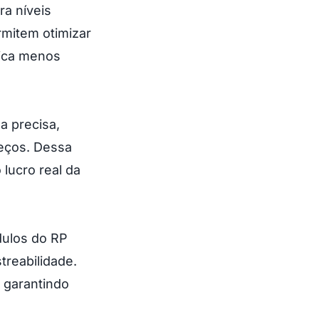
ra níveis
rmitem otimizar
fica menos
a precisa,
reços. Dessa
lucro real da
dulos do RP
treabilidade.
, garantindo