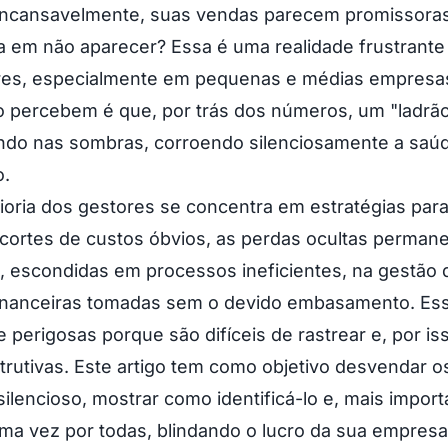
 incansavelmente, suas vendas parecem promissoras
 em não aparecer? Essa é uma realidade frustrante
s, especialmente em pequenas e médias empresa
 percebem é que, por trás dos números, um "ladrão 
ndo nas sombras, corroendo silenciosamente a saúd
o.
oria dos gestores se concentra em estratégias par
cortes de custos óbvios, as perdas ocultas perma
 escondidas em processos ineficientes, na gestão 
inanceiras tomadas sem o devido embasamento. Es
e perigosas porque são difíceis de rastrear e, por is
trutivas. Este artigo tem como objetivo desvendar o
silencioso, mostrar como identificá-lo e, mais impor
uma vez por todas, blindando o lucro da sua empresa.