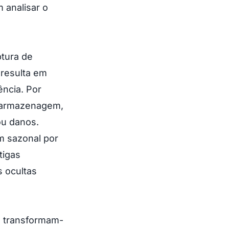
 analisar o
ptura de
 resulta em
ência. Por
e armazenagem,
ou danos.
m sazonal por
tigas
 ocultas
, transformam-