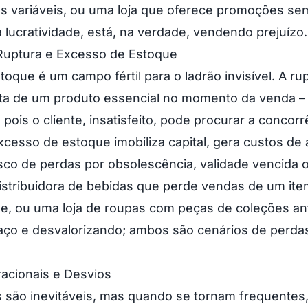
s variáveis, ou uma loja que oferece promoções sem
a lucratividade, está, na verdade, vendendo prejuízo.
 Ruptura e Excesso de Estoque
oque é um campo fértil para o ladrão invisível. A ru
lta de um produto essencial no momento da venda –
 pois o cliente, insatisfeito, pode procurar a concorr
excesso de estoque imobiliza capital, gera custos d
sco de perdas por obsolescência, validade vencida 
stribuidora de bebidas que perde vendas de um ite
ue, ou uma loja de roupas com peças de coleções an
ço e desvalorizando; ambos são cenários de perdas
acionais e Desvios
 são inevitáveis, mas quando se tornam frequentes