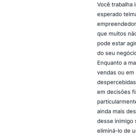
Você trabalha
esperado teima
empreendedore
que muitos não
pode estar agi
do seu negóci
Enquanto a mai
vendas ou em 
despercebidas,
em decisões f
particularment
ainda mais des
desse inimigo 
eliminá-lo de 