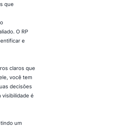
os que
ão
aliado. O RP
ntificar e
iros claros que
ele, você tem
suas decisões
visibilidade é
ntindo um