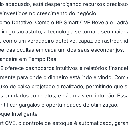
rio adequado, está desperdiçando recursos precios
einvestidos no crescimento do negócio.
como Detetive: Como o RP Smart CVE Revela o Ladr
nimigo tão astuto, a tecnologia se torna o seu maior 
 como um verdadeiro detetive, capaz de rastrear, ide
 perdas ocultas em cada um dos seus esconderijos.
inanceira em Tempo Real
 oferece dashboards intuitivos e relatórios finance
ente para onde o dinheiro está indo e vindo. Com 
uxo de caixa projetado e realizado, permitindo que 
 em dados concretos, e não mais em intuição. Essa 
entificar gargalos e oportunidades de otimização.
que Inteligente
t CVE, o controle de estoque é automatizado, gara