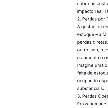
cobre os custo
impacto real n
2. Perdas por
A gestão de est
estoque – a fa
perdas diretas,
outro lado, o 
e aumenta o ri
Imagine uma di
falta de estoq
ocupando espa
substanciais.
3. Perdas Oper
Erros humanos