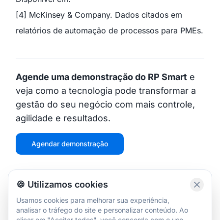
[4] McKinsey & Company. Dados citados em
relatórios de automação de processos para PMEs.
Agende uma demonstração do RP Smart
e
veja como a tecnologia pode transformar a
gestão do seu negócio com mais controle,
agilidade e resultados.
Agendar demonstração
🍪 Utilizamos cookies
gestão financeira
fluxo de caixa
controle de estoque
pequenas empresas
mei
rp smart
Usamos cookies para melhorar sua experiência,
analisar o tráfego do site e personalizar conteúdo. Ao
automação financeira
clicar em "Aceitar todos", você concorda com o uso